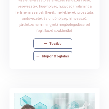
vizelet elválasztó és elvezető rendszer (vese,
vesevezeték, húgyhólyag, húgycső), valamint a
férfi nemi szervek (herék, mellékherék, prosztata,
ondóvezeték és ondóhólyag, hímvessző,
járulékos nemi mirigyek) megbetegedéseivel
foglalkozó szakterület.
Tovább
Időpontfoglalás