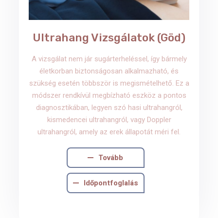
Ultrahang Vizsgálatok (Göd)
A vizsgálat nem jár sugárterheléssel, így bármely
életkorban biztonságosan alkalmazható, és
szükség esetén többször is megismételhető. Ez a
módszer rendkívül megbízható eszköz a pontos
diagnosztikában, legyen szó hasi ultrahangról,
kismedencei ultrahangról, vagy Doppler
ultrahangról, amely az erek állapotát méri fel.
Tovább
Időpontfoglalás