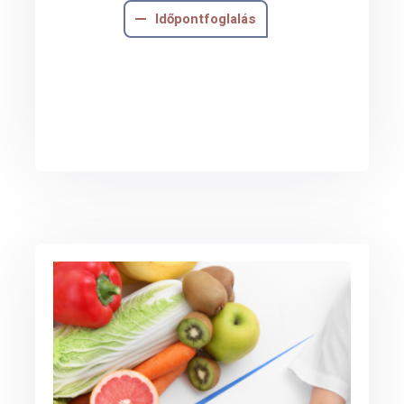
Időpontfoglalás