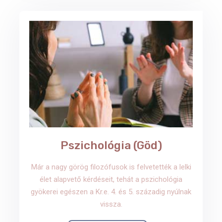
Pszichológia (Göd)
Már a nagy görög filozófusok is felvetették a lelki
élet alapvető kérdéseit, tehát a pszichológia
gyökerei egészen a Kr.e. 4. és 5. századig nyúlnak
vissza.