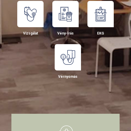
Vizsgálat
Vény-Írás
EKG
Vérnyomás