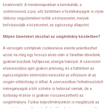
kívánnivalót. A mindennapokban a kemikáliák, a
szénmonoxid, a por, sőt, beltérben a festékanyagok is olyan
illékony vegyületekkel telítik a környezetet, melyek
befolyásolják a közérzetet, az egészségi állapotot.
Milyen tüneteket okozhat az oxigénhiány kezdetben?
A véroxigén szintjének csökkenése eleinte jelentkezhet
azzal, ha még egy hosszú alvás után is fáradtan ébredünk,
gyakran küzdünk fejfájással, energia hiánnyal. A szervezet
elsavasodása igen gyakori jelenség, és a háttérben az
egészségtelen életmódon keresztül az elhízáson át az
oxigén-ellátottság is állhat. A szervezetben felhalmozódott
méreganyagok a bőr színére is hatással vannak, de a
lustaság-érzése is gyakran visszavezethető az
oxigénhiányra. Fizikai teljesítményünkön is meglátszik az