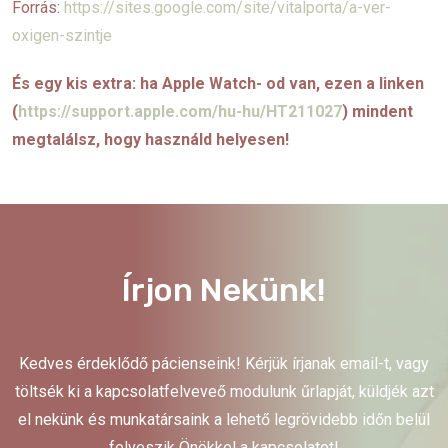
Forrás:
https://sites.google.com/site/vitalporta/a-ver-
oxigen-szintje
És egy kis extra: ha Apple Watch- od van, ezen a linken
(
https://support.apple.com/hu-hu/HT211027
) mindent
megtalálsz, hogy használd helyesen!
Írjon Nekünk!
Kedves érdeklődő pácienseink! Kérjük írjanak email-t, vagy
töltsék ki a kapcsolatfelveveő modulunk űrlapját, küldjék azt
el nekünk és munkatársaink a lehető legrövidebb időn belül
felveszik Önökkel a kapcsolatot!