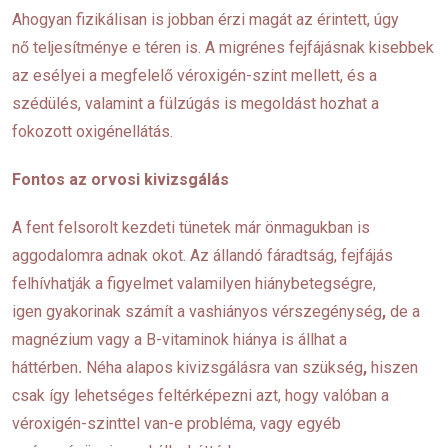
Ahogyan fizikálisan is jobban érzi magát az érintett, úgy
nő teljesítménye e téren is. A migrénes fejfájásnak kisebbek
az esélyei a megfelelő véroxigén-szint mellett, és a
szédülés, valamint a fülzúgás is megoldást hozhat a
fokozott oxigénellátás.
Fontos az orvosi kivizsgálás
A fent felsorolt kezdeti tünetek már önmagukban is
aggodalomra adnak okot. Az állandó fáradtság, fejfájás
felhívhatják a figyelmet valamilyen hiánybetegségre,
igen gyakorinak számít a vashiányos vérszegénység
,
de a
magnézium vagy a B-vitaminok hiánya is állhat a
háttérben
.
Néha alapos kivizsgálásra van szükség
,
hiszen
csak így lehetséges feltérképezni azt, hogy valóban a
véroxigén-szinttel van-e probléma, vagy egyéb