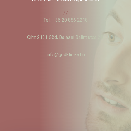
/ /
Tel.: +36 20 886 2218
Cím: 2131 Göd, Balassi Bálint utca 20.
info@godklinika.hu