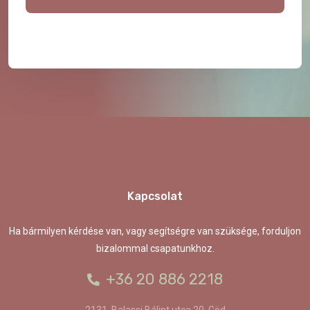
Kapcsolat
Ha bármilyen kérdése van, vagy segítségre van szüksége, forduljon
bizalommal csapatunkhoz.
+36 20 886 2218
2131. Balassi Bálint utca 20. Göd