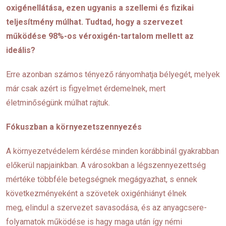
oxigénellátása, ezen ugyanis a szellemi és fizikai
teljesítmény múlhat. Tudtad, hogy a szervezet
m
ű
ködése 98%-os véroxigén-tartalom mellett az
ideális?
Erre azonban számos tényező rányomhatja bélyegét, melyek
már csak azért is figyelmet érdemelnek, mert
életminőségünk múlhat rajtuk.
Fókuszban a környezetszennyezés
A környezetvédelem kérdése minden korábbinál gyakrabban
előkerül napjainkban. A városokban a légszennyezettség
mértéke többféle betegségnek megágyazhat, s ennek
következményeként a szövetek oxigénhiányt élnek
meg, elindul a szervezet savasodása, és az anyagcsere-
folyamatok működése is hagy maga után így némi