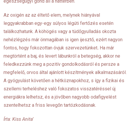
egészségügyi gond áll a háttérben.
Az oxigén az az éltető elem, melynek hiányával
leggyakrabban egy-egy súlyos légúti fertőzés esetén
találkozhatunk. A köhögés vagy a tüdőgyulladás okozta
nehézlégzés már önmagában is igen ijesztő, ezért nagyon
fontos, hogy fokozottan óvjuk szervezetünket
.
Ha már
megtörtént a baj, és levert lábunkról a betegség, akkor ne
feledkezzünk meg a pozitív gondolkodásról és persze a
megfelelő, orvos által ajánlott készítmények alkalmazásáról.
A gyógyulást követően a hétköznapokhoz, s így a fizikai és
szellemi terheléshez való fokozatos visszatéréssel új
energiákra lelhetsz, és a jövőben nagyobb odafigyelést
szentelhetsz a friss levegőn tartózkodásnak.
Írta: Kiss Anita’