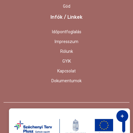
Göd
Infók / Linkek
Időpontfoglalás
Impresszum
Rólunk
GYIK
Kapcsolat
Dokumentumok
+
© 2024. Medalpin. Minden Jog Fenntartva.