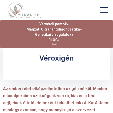
Vérvételi pontok»
Magzati Ultrahangdiagnosztika»
Genetikai vizsgálatok»
BLOG»
***
Véroxigén
Az emberi élet elképzelhetetlen oxigén nélkül. Minden
másodpercben szükségünk van rá, hiszen a test
sejtjeinek éltet
ő
elemeként tekinthetünk rá. Korántsem
mindegy azonban, hogy mennyire jó a szervezet