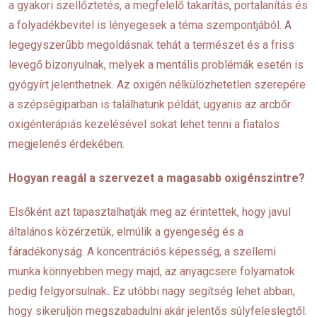
a gyakori szellőztetés, a megfelelő takarítás, portalanítás és
a folyadékbevitel is lényegesek a téma szempontjából. A
legegyszerűbb megoldásnak tehát a természet és a friss
levegő bizonyulnak, melyek a mentális problémák esetén is
gyógyírt jelenthetnek. Az oxigén nélkülözhetetlen szerepére
a szépségiparban is találhatunk példát, ugyanis az arcbőr
oxigénterápiás kezelésével sokat lehet tenni a fiatalos
megjelenés érdekében.
Hogyan reagál a szervezet a magasabb oxigénszintre?
Elsőként azt tapasztalhatják meg az érintettek, hogy javul
általános közérzetük, elmúlik a gyengeség és a
fáradékonyság. A koncentrációs képesség, a szellemi
munka könnyebben megy majd, az anyagcsere folyamatok
pedig felgyorsulnak
.
Ez utóbbi nagy segítség lehet abban,
hogy sikerüljön megszabadulni akár jelentős súlyfeleslegtől.