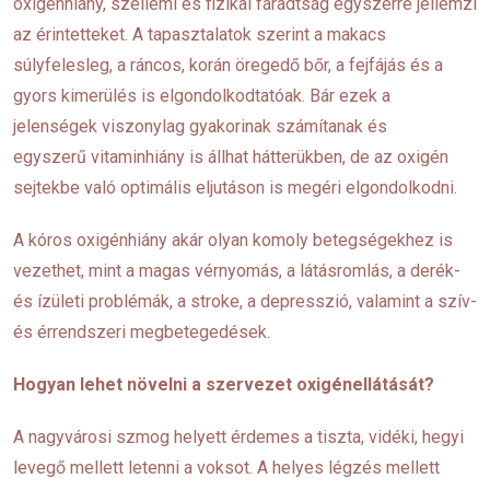
oxigénhiány, szellemi és fizikai fáradtság egyszerre jellemzi
az érintetteket. A tapasztalatok szerint a makacs
súlyfelesleg, a ráncos, korán öregedő bőr, a fejfájás és a
gyors kimerülés is elgondolkodtatóak. Bár ezek a
jelenségek viszonylag gyakorinak számítanak és
egyszerű vitaminhiány is állhat hátterükben, de az oxigén
sejtekbe való optimális eljutáson is megéri elgondolkodni.
A kóros oxigénhiány akár olyan komoly betegségekhez is
vezethet, mint a magas vérnyomás, a látásromlás, a derék-
és ízületi problémák, a stroke, a depresszió, valamint a szív-
és érrendszeri megbetegedések.
Hogyan lehet növelni a szervezet oxigénellátását?
A nagyvárosi szmog helyett érdemes a tiszta, vidéki, hegyi
levegő mellett letenni a voksot. A helyes légzés mellett