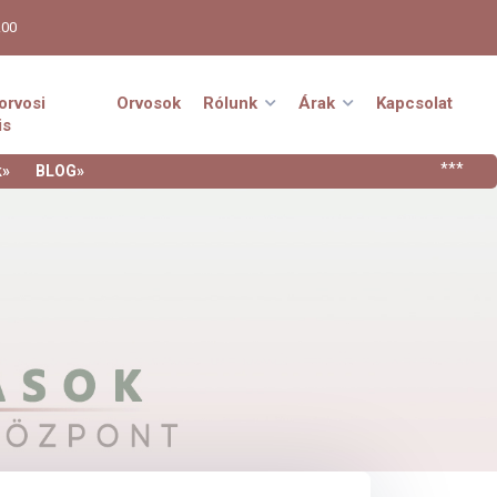
.00
orvosi
Orvosok
Rólunk
Árak
Kapcsolat
is
***
k»
BLOG»