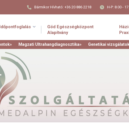
Bármikor Hívható: +36 20 886 2218
H-P: 8.00 - 17
Időpontfoglalás
Göd Egészségközpont
Házi
Alapítvány
Prax
ontok»
Magzati Ultrahangdiagnosztika»
Genetikai vizsgálato