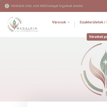
Klinikáink több, mint 4500 beteget fogadnak évente!
Városok
Szakterületek / 
Vérvételi p