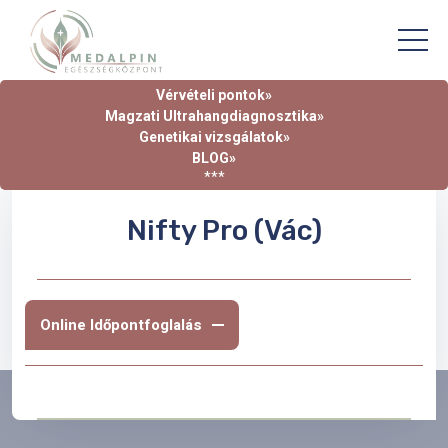
Vérvételi pontok»
Magzati Ultrahangdiagnosztika»
Genetikai vizsgálatok»
BLOG»
***
Nifty Pro (Vác)
Online Időpontfoglalás