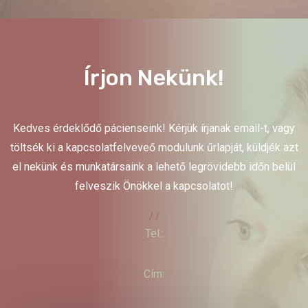
Írjon Nekünk!
Kedves érdeklődő pácienseink! Kérjük írjanak email-t, vagy
töltsék ki a kapcsolatfelveveő modulunk űrlapját, küldjék azt
el nekünk és munkatársaink a lehető legrövidebb időn belül
felveszik Önökkel a kapcsolatot!
/ /
Tel.:
Cím: