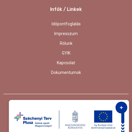
Infók / Linkek
Időpontfoglalás
Impresszum
Rólunk
GYIK
Kapcsolat
Dokumentumok
+
© 2024. Medalpin. Minden Jog Fenntartva.