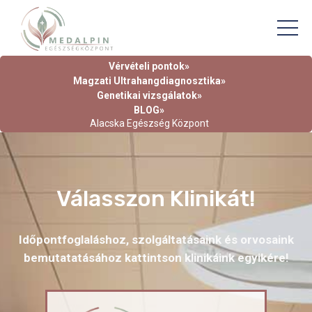
Vérvételi pontok»
Magzati Ultrahangdiagnosztika»
Genetikai vizsgálatok»
BLOG»
Alacska Egészség Központ
Válasszon Klinikát!
Időpontfoglaláshoz, szolgáltatásaink és orvosaink
bemutatatásához kattintson klinikáink egyikére!